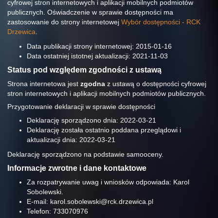
cyfrowej stron internetowych i aplikacji mobilnych podmiotów
publicznych. Oświadczenie w sprawie dostępności ma
zastosowanie do strony internetowej
Wybór dostępności - RCK
Drzewica
.
Data publikacji strony internetowej:
2015-01-16
Data ostatniej istotnej aktualizacji:
2021-11-03
Status pod względem zgodności z ustawą
Strona internetowa jest
zgodna
z ustawą o dostępności cyfrowej
stron internetowych i aplikacji mobilnych podmiotów publicznych.
Przygotowanie deklaracji w sprawie dostępności
Deklarację sporządzono dnia:
2022-03-21
Deklarację została ostatnio poddana przeglądowi i
aktualizacji dnia:
2022-03-21
Deklarację sporządzono na podstawie samooceny.
Informacje zwrotne i dane kontaktowe
Za rozpatrywanie uwag i wniosków odpowiada:
Karol
Sobolewski
.
E-mail:
karol.sobolewski@rck.drzewica.pl
Telefon:
733070976